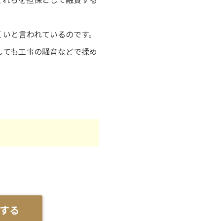
くいと言われているのです。
しても工事の騒音などで揉め
。
する