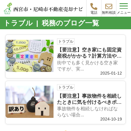
メニュー
電話
無料相談
トラブル | 税務のブログ一覧
トラブル
【要注意】空き家にも固定資
産税がかかる？計算方法や節
税方法を解説
街中でも多く見かける空き家
ですが、実...
2025-01-12
トラブル
【要注意】事故物件を相続し
たときに気を付けるべきポイ
ントをご紹介
事故物件を相続しなければな
らない場合...
2024-10-19