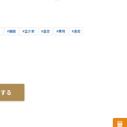
ト
#離婚
#空き家
#査定
#費用
#遺産
談する