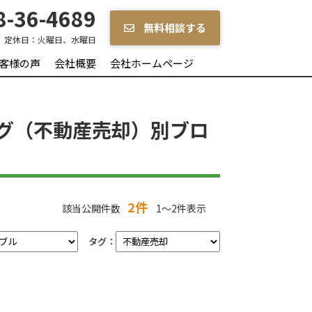
-36-4689
無料相談する
定休日：
火曜日、水曜日
客様の声
会社概要
会社ホームページ
グ（不動産売却）別ブロ
2件
該当公開件数
1～2件表示
タグ：