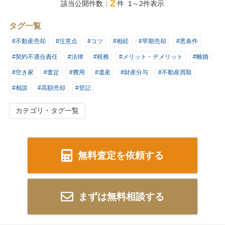
2
該当公開件数：
件 1～2件表示
タグ一覧
#不動産売却
#注意点
#コツ
#相続
#早期売却
#悪条件
#契約不適合責任
#法律
#税務
#メリット・デメリット
#離婚
#空き家
#査定
#費用
#遺産
#財産分与
#不動産買取
#相談
#高額売却
#登記
カテゴリ・タグ一覧
無料査定を依頼する
まずは無料相談する