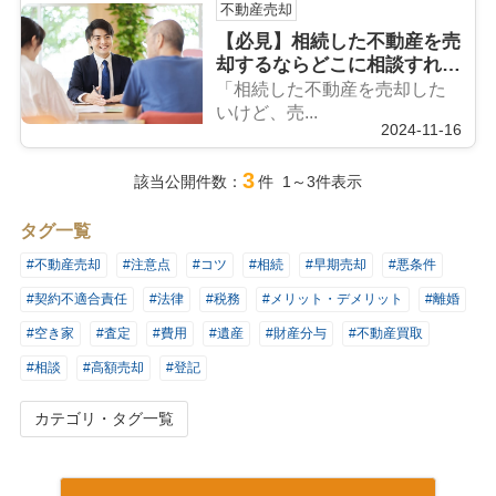
不動産売却
【必見】相続した不動産を売
却するならどこに相談すれ
ば？相談の費用や流れを解
「相続した不動産を売却した
説！
いけど、売...
2024-11-16
3
該当公開件数：
件 1～3件表示
タグ一覧
#不動産売却
#注意点
#コツ
#相続
#早期売却
#悪条件
#契約不適合責任
#法律
#税務
#メリット・デメリット
#離婚
#空き家
#査定
#費用
#遺産
#財産分与
#不動産買取
#相談
#高額売却
#登記
カテゴリ・タグ一覧