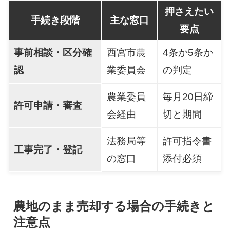
押さえたい
手続き段階
主な窓口
要点
事前相談・区分確
西宮市農
4条か5条か
認
業委員会
の判定
農業委員
毎月20日締
許可申請・審査
会経由
切と期間
法務局等
許可指令書
工事完了・登記
の窓口
添付必須
農地のまま売却する場合の手続きと
注意点