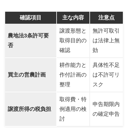
確認項目
主な内容
注意点
譲渡形態と
無許可取引
農地法3条許可要
取得目的の
は法律上無
否
確認
効
耕作能力と
具体性不足
買主の営農計画
作付計画の
は不許可リ
整理
スク
取得費・特
申告期限内
譲渡所得の税負担
例適用の検
の確定申告
討