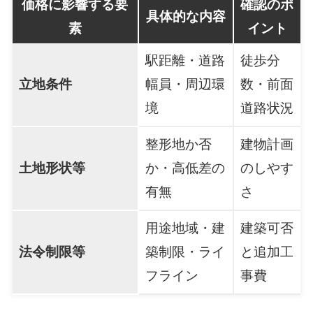
価格に影響する要
確認のポ
具体的な内容
素
イント
駅距離・道路
徒歩分
立地条件
幅員・周辺環
数・前面
境
道路状況
整形地か否
建物計画
土地形状等
か・高低差の
のしやす
有無
さ
用途地域・建
建築可否
法令制限等
築制限・ライ
と追加工
フライン
事費