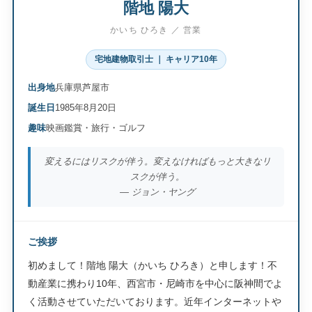
階地 陽大
かいち ひろき ／ 営業
宅地建物取引士 ｜ キャリア10年
出身地
兵庫県芦屋市
誕生日
1985年8月20日
趣味
映画鑑賞・旅行・ゴルフ
変えるにはリスクが伴う。変えなければもっと大きなリ
スクが伴う。
― ジョン・ヤング
ご挨拶
初めまして！階地 陽大（かいち ひろき）と申します！不
動産業に携わり10年、西宮市・尼崎市を中心に阪神間でよ
く活動させていただいております。近年インターネットや