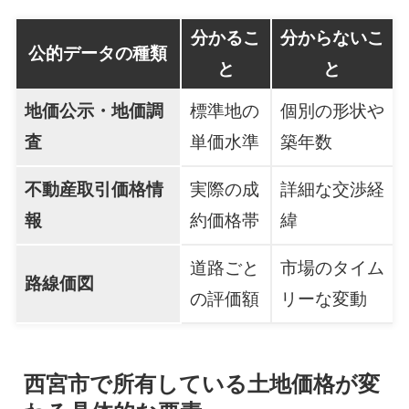
分かるこ
分からないこ
公的データの種類
と
と
地価公示・地価調
標準地の
個別の形状や
査
単価水準
築年数
不動産取引価格情
実際の成
詳細な交渉経
報
約価格帯
緯
道路ごと
市場のタイム
路線価図
の評価額
リーな変動
西宮市で所有している土地価格が変